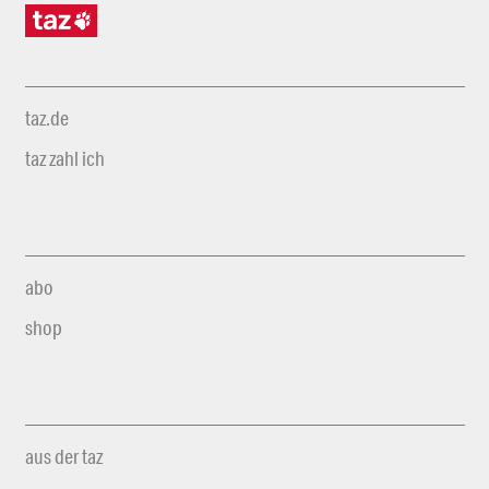
taz.de
taz zahl ich
abo
shop
aus der taz