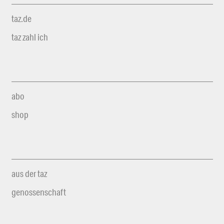
taz.de
taz zahl ich
abo
shop
aus der taz
genossenschaft