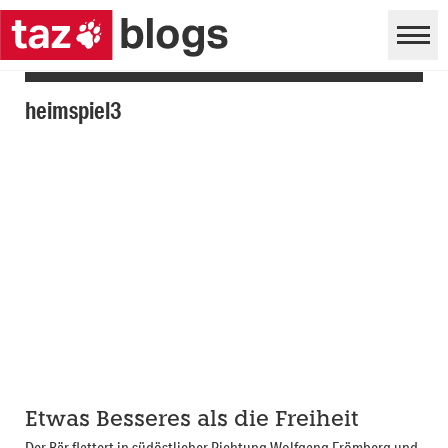
heimspiel3
Etwas Besseres als die Freiheit
Der Bär flattert in südöstlicher Richtung Wolfgang Frömberg und