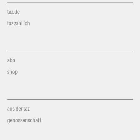
taz.de
taz zahl ich
abo
shop
aus der taz
genossenschaft