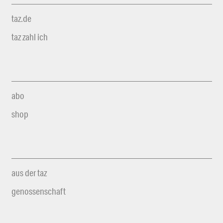
taz.de
taz zahl ich
abo
shop
aus der taz
genossenschaft