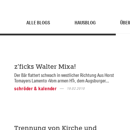
ALLE BLOGS
HAUSBLOG
ÜBER
z’ficks Walter Mixa!
Der Bär flattert schwach in westlicher Richtung Aus Horst
Tomayers Lamento ›Vom armen HT‹, dem Augsburger...
schröder & kalender
19.02.2010
Trennung von Kirche und