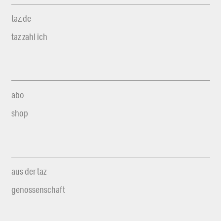
taz.de
taz zahl ich
abo
shop
aus der taz
genossenschaft