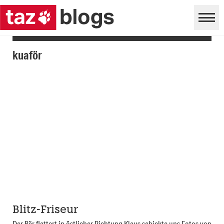
kuaför
Blitz-Friseur
Der Bär flattert in östlicher Richtung Klaus schickte uns Fotos von