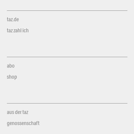
taz.de
taz zahl ich
abo
shop
aus der taz
genossenschaft