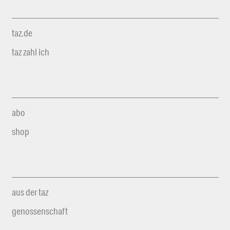
taz.de
taz zahl ich
abo
shop
aus der taz
genossenschaft