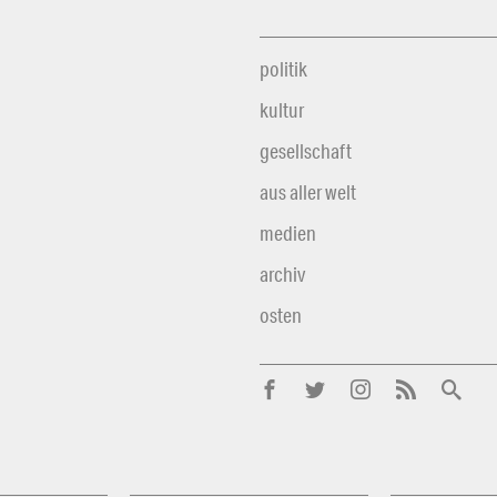
politik
kultur
gesellschaft
aus aller welt
medien
archiv
osten