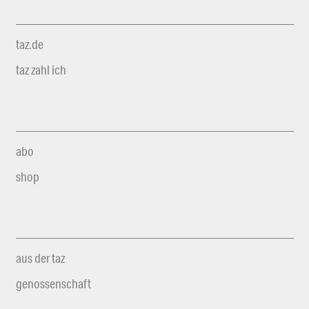
taz.de
taz zahl ich
abo
shop
aus der taz
genossenschaft