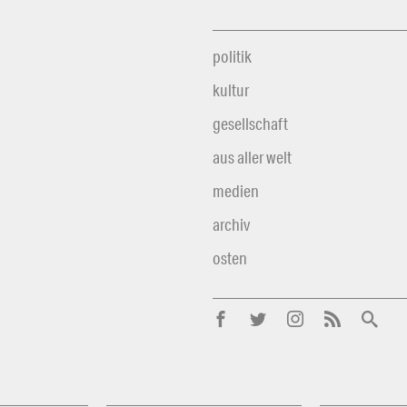
politik
kultur
gesellschaft
aus aller welt
medien
archiv
osten