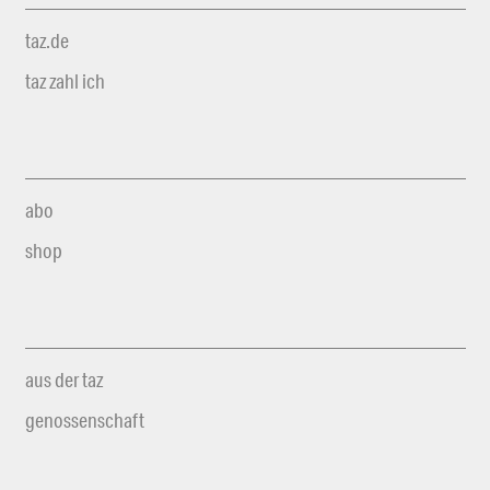
taz.de
taz zahl ich
abo
shop
aus der taz
genossenschaft