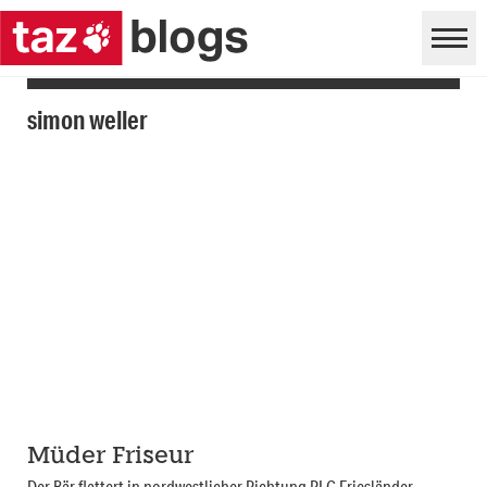
simon weller
Müder Friseur
Der Bär flattert in nordwestlicher Richtung PLG Friesländer