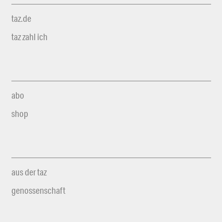
taz.de
taz zahl ich
abo
shop
aus der taz
genossenschaft