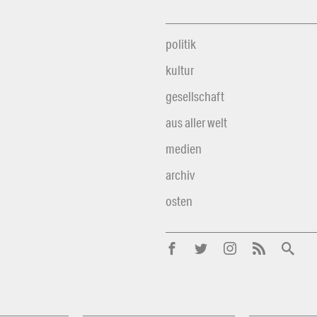
politik
kultur
gesellschaft
aus aller welt
medien
archiv
osten