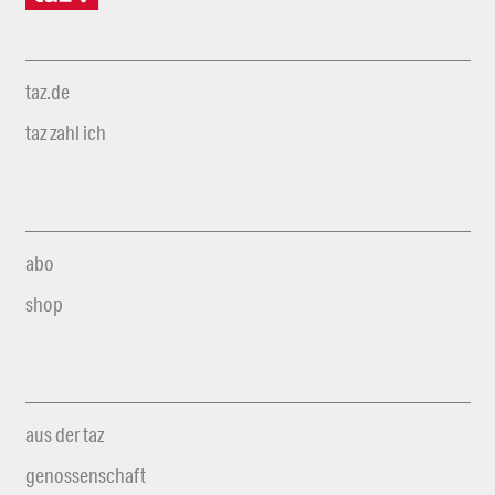
taz.de
taz zahl ich
abo
shop
aus der taz
genossenschaft