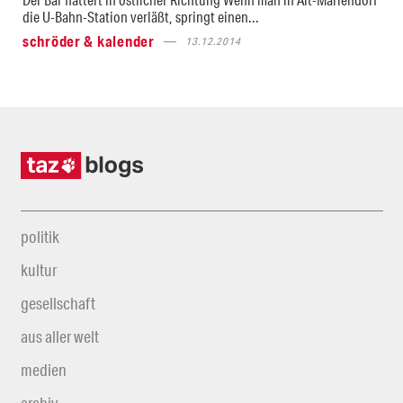
die U-Bahn-Station verläßt, springt einen...
schröder & kalender
13.12.2014
politik
kultur
gesellschaft
aus aller welt
medien