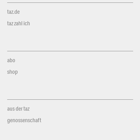
taz.de
taz zahl ich
abo
shop
aus der taz
genossenschaft