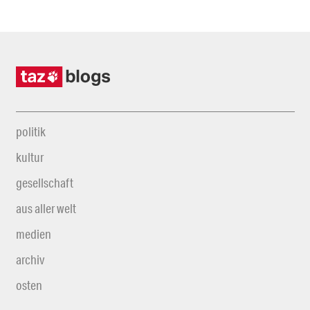
politik
kultur
gesellschaft
aus aller welt
medien
archiv
osten