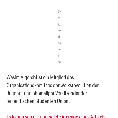
W
a
si
m
A
lq
er
s
hi
Wasim Alqershi ist ein Mitglied des
Organisationskomitees der „Volksrevolution der
Jugend“ und ehemaliger Vorsitzender der
jemenitischen Studenten Union.
Es folgen von mir übersetzte Auszüge eines Artikels,