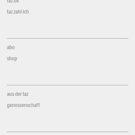
taz.de
taz zahl ich
abo
shop
aus der taz
genossenschaft