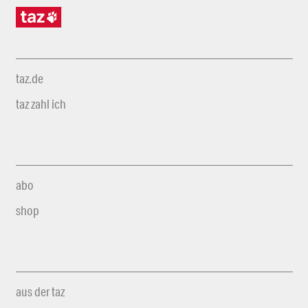
taz.de
taz zahl ich
abo
shop
aus der taz