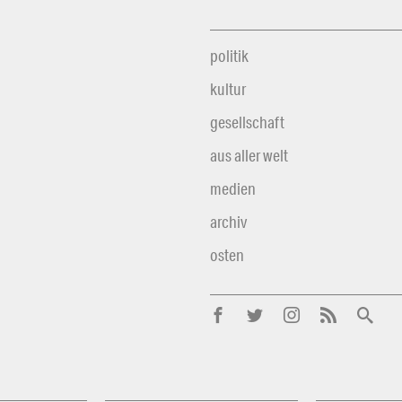
politik
kultur
gesellschaft
aus aller welt
medien
archiv
osten