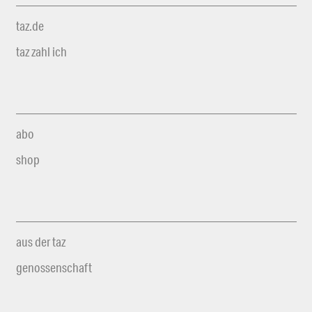
taz.de
taz zahl ich
abo
shop
aus der taz
genossenschaft