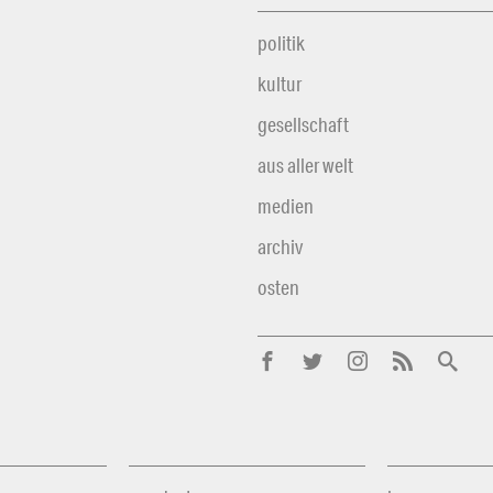
politik
kultur
gesellschaft
aus aller welt
medien
archiv
osten