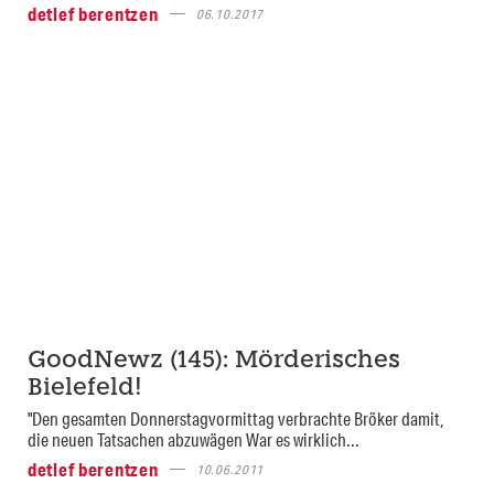
detlef berentzen
06.10.2017
GoodNewz (145): Mörderisches
Bielefeld!
"Den gesamten Donnerstagvormittag verbrachte Bröker damit,
die neuen Tatsachen abzuwägen War es wirklich...
detlef berentzen
10.06.2011