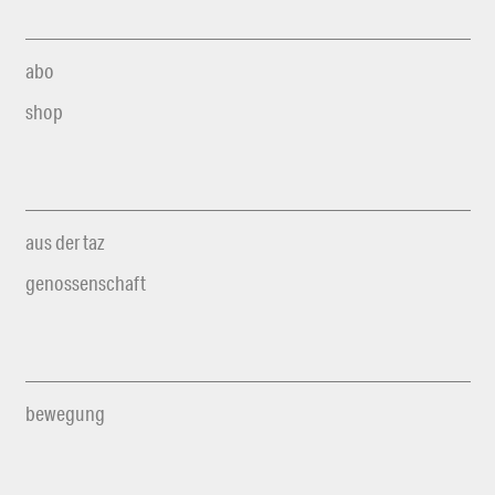
abo
shop
aus der taz
genossenschaft
bewegung