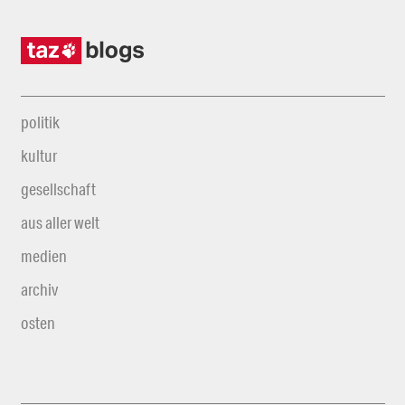
politik
kultur
gesellschaft
aus aller welt
medien
archiv
osten