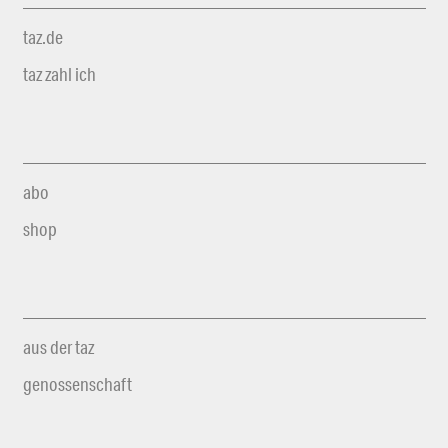
taz.de
taz zahl ich
abo
shop
aus der taz
genossenschaft