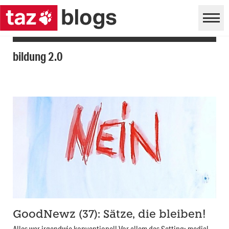
bildung 2.0
GoodNewz (37): Sätze, die bleiben!
Alles war irgendwie konventionell Vor allem das Setting: medial