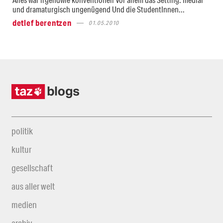
und dramaturgisch ungenügend Und die StudentInnen...
detlef berentzen
01.05.2010
politik
kultur
gesellschaft
aus aller welt
medien