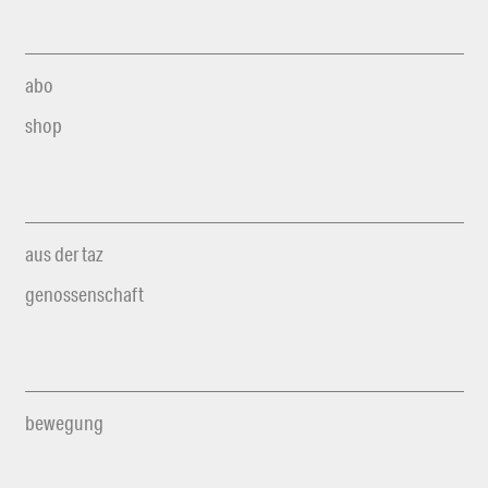
abo
shop
aus der taz
genossenschaft
bewegung