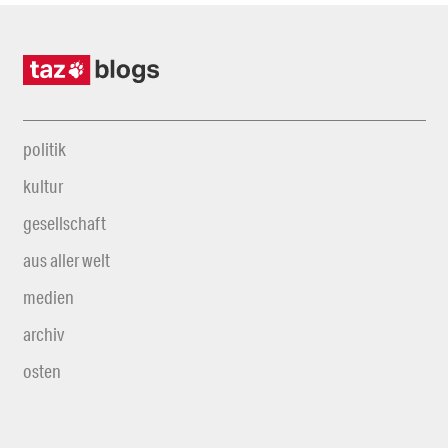
politik
kultur
gesellschaft
aus aller welt
medien
archiv
osten