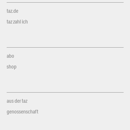
taz.de
taz zahl ich
abo
shop
aus der taz
genossenschaft