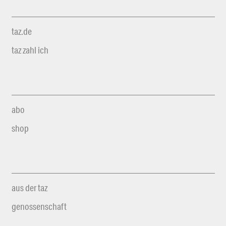
taz.de
taz zahl ich
abo
shop
aus der taz
genossenschaft