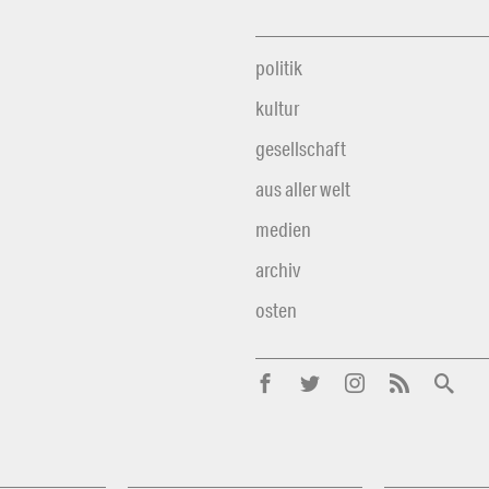
politik
kultur
gesellschaft
aus aller welt
medien
archiv
osten