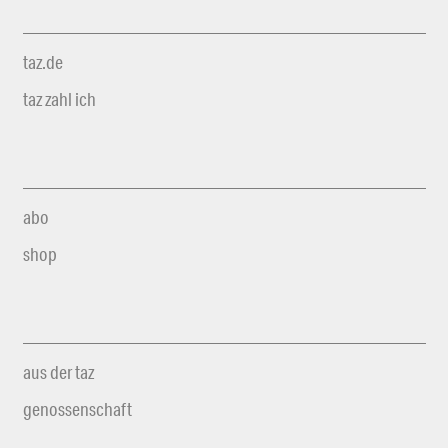
taz.de
taz zahl ich
abo
shop
aus der taz
genossenschaft