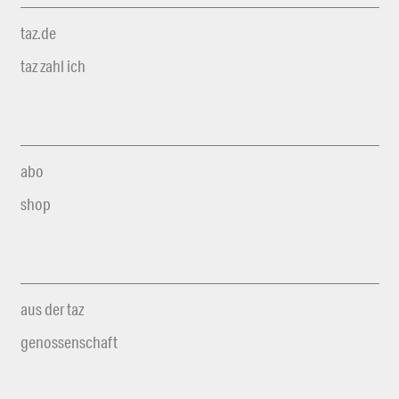
taz.de
taz zahl ich
abo
shop
aus der taz
genossenschaft