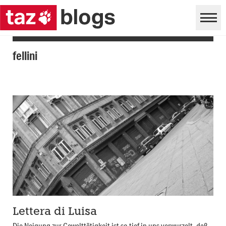
fellini
Lettera di Luisa
Die Neigung zur Gewalttätigkeit ist so tief in uns verwurzelt, daß