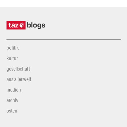
politik
kultur
gesellschaft
aus aller welt
medien
archiv
osten