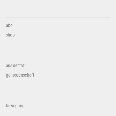
abo
shop
aus der taz
genossenschaft
bewegung