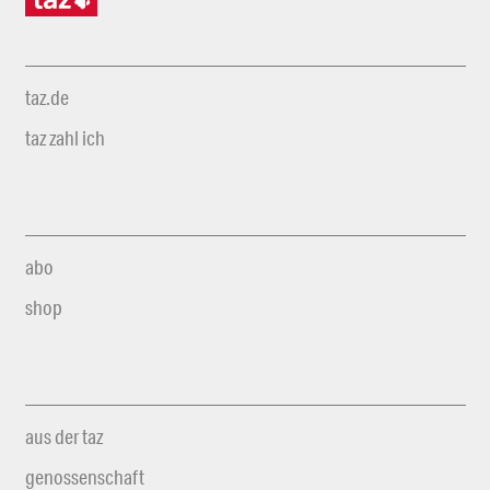
taz.de
taz zahl ich
abo
shop
aus der taz
genossenschaft