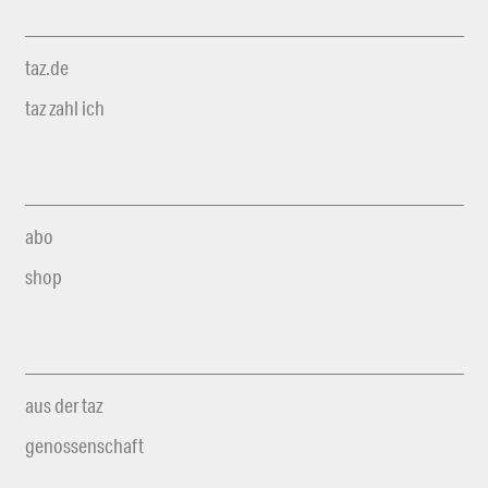
taz.de
taz zahl ich
abo
shop
aus der taz
genossenschaft