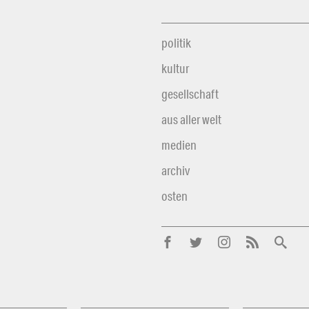
politik
kultur
gesellschaft
aus aller welt
medien
archiv
osten