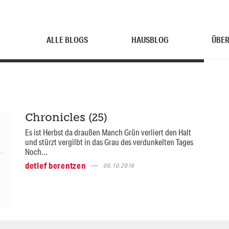
ALLE BLOGS
HAUSBLOG
ÜBER
Chronicles (25)
Es ist Herbst da draußen Manch Grün verliert den Halt
und stürzt vergilbt in das Grau des verdunkelten Tages
Noch...
detlef berentzen
06.10.2016