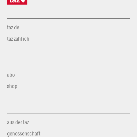
taz.de
taz zahl ich
abo
shop
aus der taz
genossenschaft