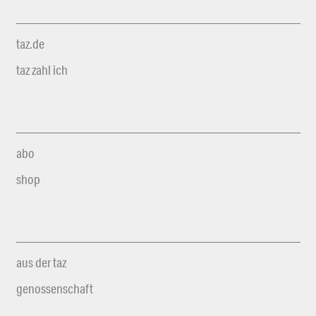
taz.de
taz zahl ich
abo
shop
aus der taz
genossenschaft