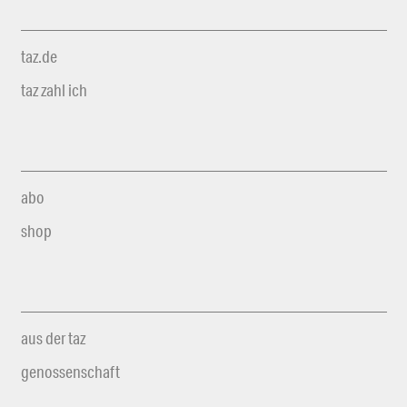
taz.de
taz zahl ich
abo
shop
aus der taz
genossenschaft