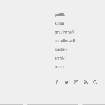
politik
kultur
gesellschaft
aus aller welt
medien
archiv
osten