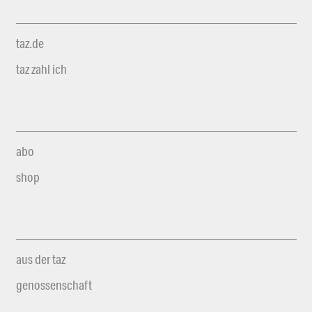
taz.de
taz zahl ich
abo
shop
aus der taz
genossenschaft