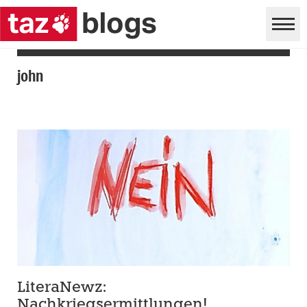
john
LiteraNewz:
Nachkriegsermittlungen!