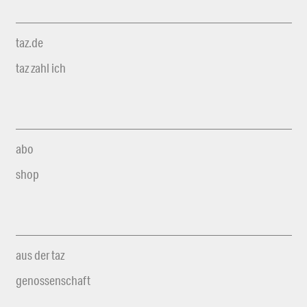
taz.de
taz zahl ich
abo
shop
aus der taz
genossenschaft