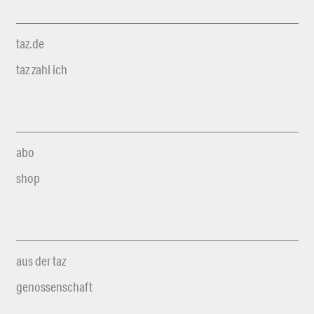
taz.de
taz zahl ich
abo
shop
aus der taz
genossenschaft