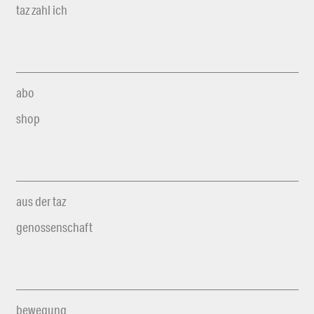
taz zahl ich
abo
shop
aus der taz
genossenschaft
bewegung