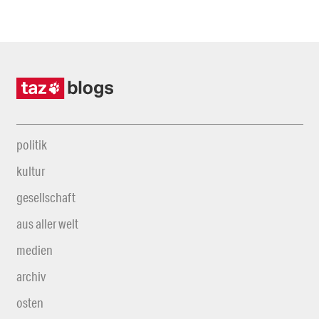
politik
kultur
gesellschaft
aus aller welt
medien
archiv
osten