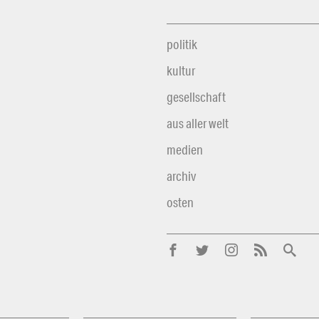
politik
kultur
gesellschaft
aus aller welt
medien
archiv
osten