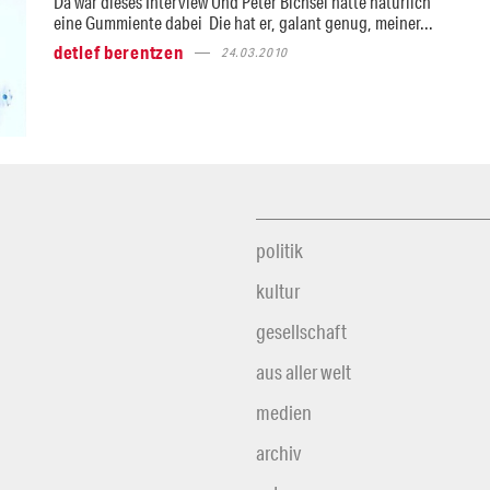
Da war dieses Interview Und Peter Bichsel hatte natürlich
eine Gummiente dabei Die hat er, galant genug, meiner...
detlef berentzen
24.03.2010
politik
kultur
gesellschaft
aus aller welt
medien
archiv