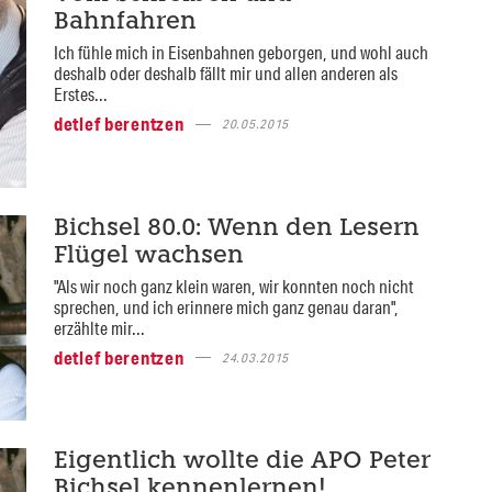
Bahnfahren
Ich fühle mich in Eisenbahnen geborgen, und wohl auch
deshalb oder deshalb fällt mir und allen anderen als
Erstes...
detlef berentzen
20.05.2015
Bichsel 80.0: Wenn den Lesern
Flügel wachsen
"Als wir noch ganz klein waren, wir konnten noch nicht
sprechen, und ich erinnere mich ganz genau daran",
erzählte mir...
detlef berentzen
24.03.2015
Eigentlich wollte die APO Peter
Bichsel kennenlernen!