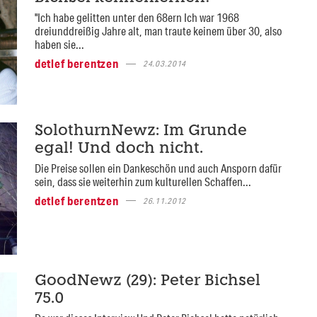
"Ich habe gelitten unter den 68ern Ich war 1968
dreiunddreißig Jahre alt, man traute keinem über 30, also
haben sie...
detlef berentzen
24.03.2014
SolothurnNewz: Im Grunde
egal! Und doch nicht.
Die Preise sollen ein Dankeschön und auch Ansporn dafür
sein, dass sie weiterhin zum kulturellen Schaffen...
detlef berentzen
26.11.2012
GoodNewz (29): Peter Bichsel
75.0