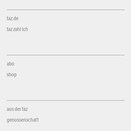
taz.de
taz zahl ich
abo
shop
aus der taz
genossenschaft