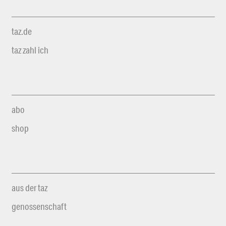
taz.de
taz zahl ich
abo
shop
aus der taz
genossenschaft