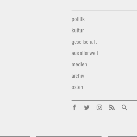
politik
kultur
gesellschaft
aus aller welt
medien
archiv
osten