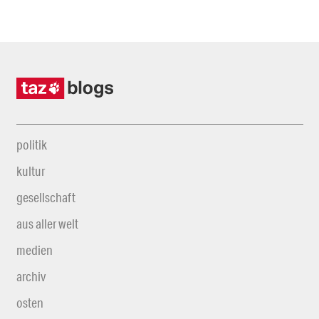
politik
kultur
gesellschaft
aus aller welt
medien
archiv
osten