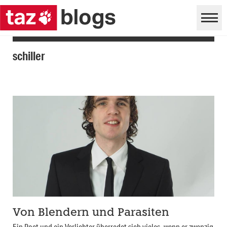
schiller
Von Blendern und Parasiten
Ein Poet und ein Verliebter überredet sich vieles, wenn er zwanzig