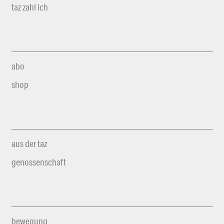
taz zahl ich
abo
shop
aus der taz
genossenschaft
bewegung