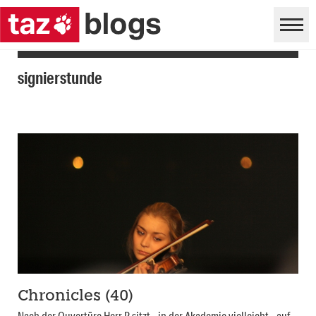
signierstunde
Chronicles (40)
Nach der Ouvertüre Herr P sitzt - in der Akademie vielleicht - auf