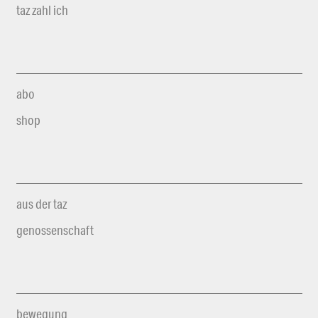
taz zahl ich
abo
shop
aus der taz
genossenschaft
bewegung