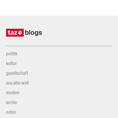
politik
kultur
gesellschaft
aus aller welt
medien
archiv
osten