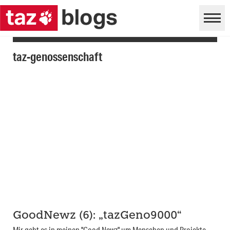
taz-genossenschaft
GoodNewz (6): „tazGeno9000“
Mir geht es in meinen "Good Newz" um Menschen und Projekte,