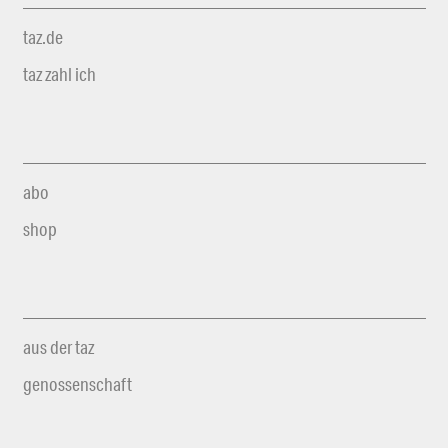
taz.de
taz zahl ich
abo
shop
aus der taz
genossenschaft