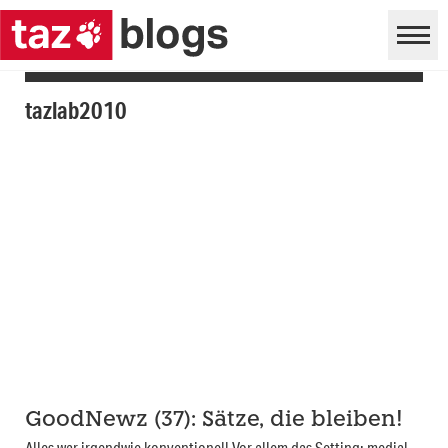
tazlab2010
GoodNewz (37): Sätze, die bleiben!
Alles war irgendwie konventionell Vor allem das Setting: medial