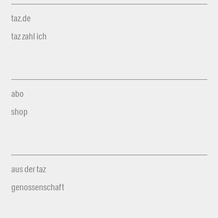
taz.de
taz zahl ich
abo
shop
aus der taz
genossenschaft