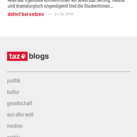
und dramaturgisch ungenügend Und die StudentInnen...
detlef berentzen
01.05.2010
politik
kultur
gesellschaft
aus aller welt
medien